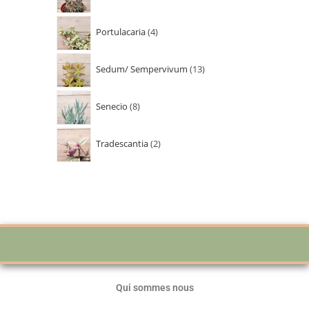
Portulacaria
4
Sedum/ Sempervivum
13
Senecio
8
Tradescantia
2
Ajoutez votre titre ici
Qui sommes nous