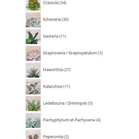
Crassula
34
Echeveria
30
Gasteria
11
Graptoveria / Graptopetalum
5
Haworthia
27
Kalanchoe
11
Ledebouria / Drimiopsis
5
Pachyphytum et Pachyveria
4
Peperomia
2