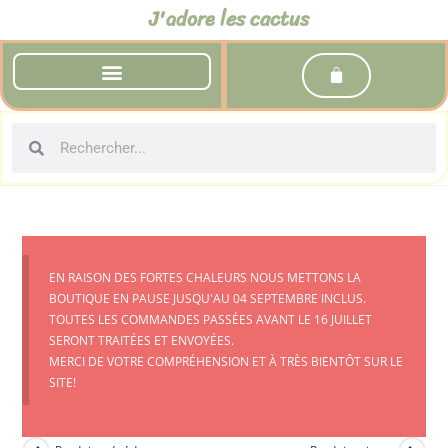
J'adore les cactus
EN RAISON DES FORTES CHALEURS NOUS METTONS LA
BOUTIQUE EN PAUSE JUSQU'AU 04 SEPTEMBRE INCLUS.
TOUTES LES COMMANDES PASSÉES AVANT LE 16 JUILLET
SERONT TRAITÉES ET ENVOYÉES.
MERCI DE VOTRE COMPRÉHENSION ET À TRÈS BIENTÔT SUR LE
SITE!