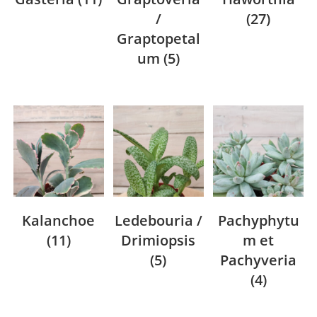
/
(27)
Graptopetal
um
(5)
Kalanchoe
Ledebouria /
Pachyphytu
(11)
Drimiopsis
m et
(5)
Pachyveria
(4)