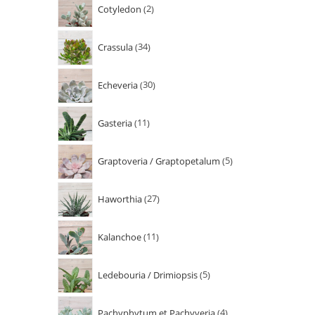
Cotyledon
2
Crassula
34
Echeveria
30
Gasteria
11
Graptoveria / Graptopetalum
5
Haworthia
27
Kalanchoe
11
Ledebouria / Drimiopsis
5
Pachyphytum et Pachyveria
4