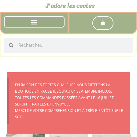
J'adore les cactus
EN RAISON DES FORTES CHALEURS NOUS METTONS LA
BOUTIQUE EN PAUSE JUSQU'AU 04 SEPTEMBRE INCLUS.
TOUTES LES COMMANDES PASSÉES AVANT LE 16 JUILLET
SERONT TRAITÉES ET ENVOYÉES.
MERCI DE VOTRE COMPRÉHENSION ET À TRÈS BIENTÔT SUR LE
SITE!