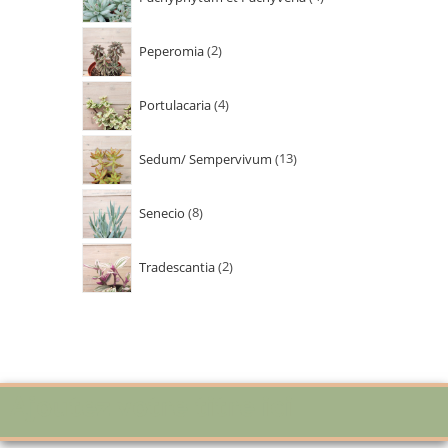
Peperomia
2
Portulacaria
4
Sedum/ Sempervivum
13
Senecio
8
Tradescantia
2
Ajoutez votre titre ici