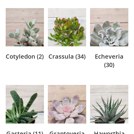
Cotyledon
(2)
Crassula
(34)
Echeveria
(30)
Gasteria
(11)
Graptoveria
Haworthia