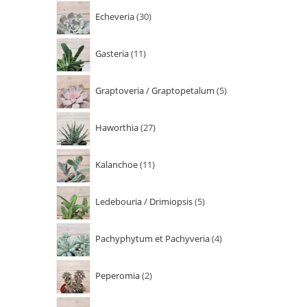
Echeveria
30
Gasteria
11
Graptoveria / Graptopetalum
5
Haworthia
27
Kalanchoe
11
Ledebouria / Drimiopsis
5
Pachyphytum et Pachyveria
4
Peperomia
2