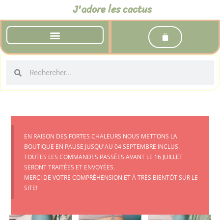
J'adore les cactus
EN RAISON DES FORTES CHALEURS NOUS METTONS LA
BOUTIQUE EN PAUSE JUSQU'AU 04 SEPTEMBRE INCLUS.
TOUTES LES COMMANDES PASSÉES AVANT LE 16 JUILLET
SERONT TRAITÉES ET ENVOYÉES.
MERCI DE VOTRE COMPRÉHENSION ET À TRÈS BIENTÔT SUR LE
SITE!