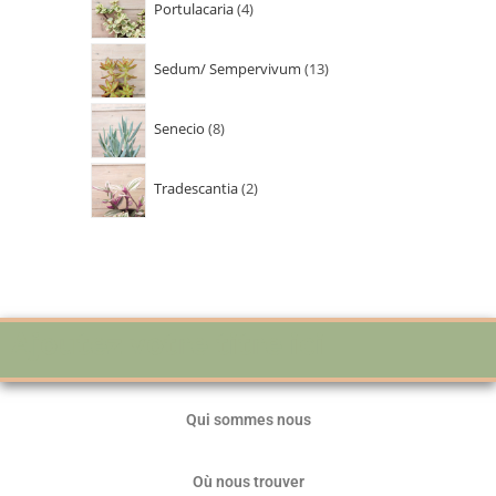
Portulacaria
4
Sedum/ Sempervivum
13
Senecio
8
Tradescantia
2
Ajoutez votre titre ici
Qui sommes nous
Où nous trouver