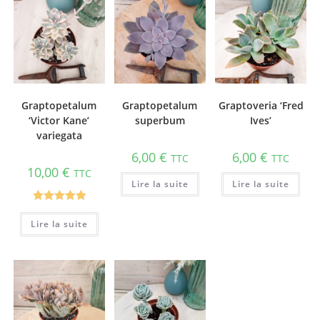
Graptopetalum
Graptopetalum
Graptoveria ‘Fred
‘Victor Kane’
superbum
Ives’
variegata
6,00
€
6,00
€
TTC
TTC
10,00
€
TTC
Lire la suite
Lire la suite
Note
5.00
Lire la suite
sur 5