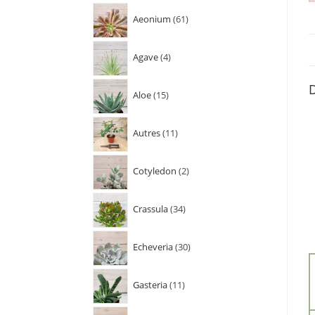
Aeonium
61
Agave
4
D
Aloe
15
Autres
11
Cotyledon
2
Crassula
34
Echeveria
30
Gasteria
11