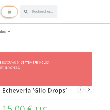
ales
 JUSQU'AU 04 SEPTEMBRE INCLUS.
 ET ENVOYÉES.
Echeveria ‘Gilo Drops’
15,00
€
TTC