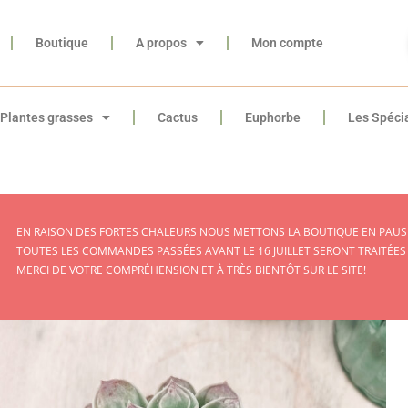
Boutique
A propos
Mon compte
Plantes grasses
Cactus
Euphorbe
Les Spéci
EN RAISON DES FORTES CHALEURS NOUS METTONS LA BOUTIQUE EN PAUSE
TOUTES LES COMMANDES PASSÉES AVANT LE 16 JUILLET SERONT TRAITÉES
MERCI DE VOTRE COMPRÉHENSION ET À TRÈS BIENTÔT SUR LE SITE!