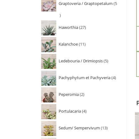
Graptoveria / Graptopetalum
5
Haworthia
27
Kalanchoe
11
Ledebouria / Drimiopsis
5
Pachyphytum et Pachyveria
4
Peperomia
2
Portulacaria
4
Sedum/ Sempervivum
13