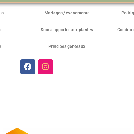
us
Mariages / évenements
Politi
r
Soin à apporter aux plantes
Conditio
r
Principes généraux