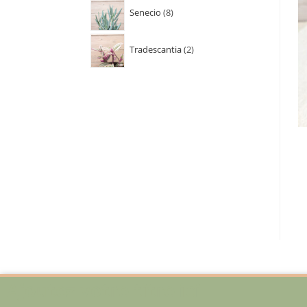
Senecio
8
Tradescantia
2
Ajoutez votre titre ici