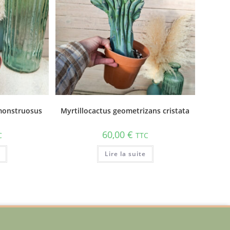
 monstruosus
Myrtillocactus geometrizans cristata
60,00
€
C
TTC
Lire la suite