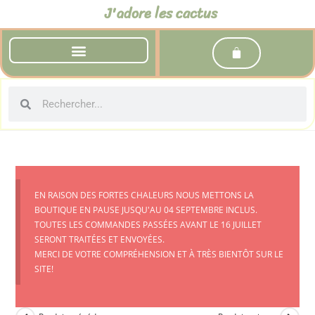
J'adore les cactus
EN RAISON DES FORTES CHALEURS NOUS METTONS LA
BOUTIQUE EN PAUSE JUSQU'AU 04 SEPTEMBRE INCLUS.
TOUTES LES COMMANDES PASSÉES AVANT LE 16 JUILLET
SERONT TRAITÉES ET ENVOYÉES.
MERCI DE VOTRE COMPRÉHENSION ET À TRÈS BIENTÔT SUR LE
SITE!