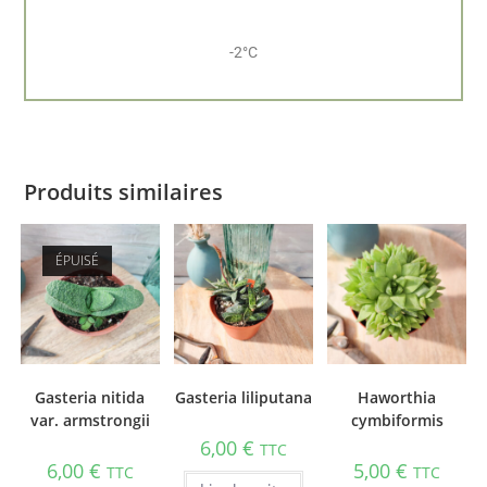
-2°C
Produits similaires
ÉPUISÉ
Gasteria nitida
Gasteria liliputana
Haworthia
var. armstrongii
cymbiformis
6,00
€
TTC
6,00
€
5,00
€
TTC
TTC