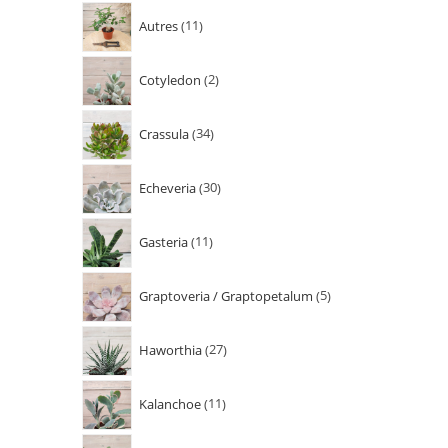
Autres
11
Cotyledon
2
Crassula
34
Echeveria
30
Gasteria
11
Graptoveria / Graptopetalum
5
Haworthia
27
Kalanchoe
11