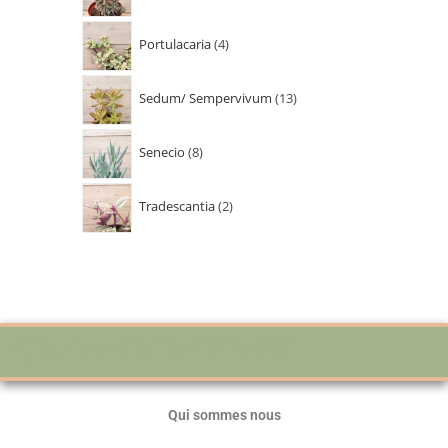
Portulacaria
4
Sedum/ Sempervivum
13
Senecio
8
Tradescantia
2
Ajoutez votre titre ici
Qui sommes nous