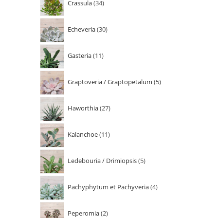
Crassula
34
Echeveria
30
Gasteria
11
Graptoveria / Graptopetalum
5
Haworthia
27
Kalanchoe
11
Ledebouria / Drimiopsis
5
Pachyphytum et Pachyveria
4
Peperomia
2