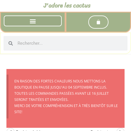
J'adore les cactus
EN RAISON DES FORTES CHALEURS NOUS METTONS LA
BOUTIQUE EN PAUSE JUSQU'AU 04 SEPTEMBRE INCLUS.
TOUTES LES COMMANDES PASSÉES AVANT LE 16 JUILLET
SERONT TRAITÉES ET ENVOYÉES.
MERCI DE VOTRE COMPRÉHENSION ET À TRÈS BIENTÔT SUR LE
SITE!