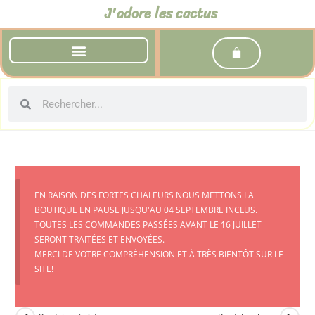
J'adore les cactus
EN RAISON DES FORTES CHALEURS NOUS METTONS LA
BOUTIQUE EN PAUSE JUSQU'AU 04 SEPTEMBRE INCLUS.
TOUTES LES COMMANDES PASSÉES AVANT LE 16 JUILLET
SERONT TRAITÉES ET ENVOYÉES.
MERCI DE VOTRE COMPRÉHENSION ET À TRÈS BIENTÔT SUR LE
SITE!