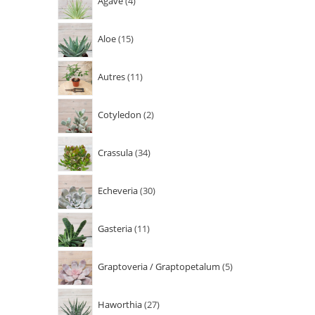
Agave
4
Aloe
15
Autres
11
Cotyledon
2
Crassula
34
Echeveria
30
Gasteria
11
Graptoveria / Graptopetalum
5
Haworthia
27