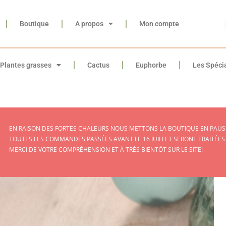
Boutique
A propos
Mon compte
Plantes grasses
Cactus
Euphorbe
Les Spéci
EN RAISON DES FORTES CHALEURS NOUS METTONS LA BOUTIQUE EN PAUSE
TOUTES LES COMMANDES PASSÉES AVANT LE 16 JUILLET SERONT TRAITÉES
MERCI DE VOTRE COMPRÉHENSION ET À TRÈS BIENTÔT SUR LE SITE!