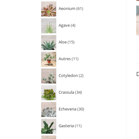
Aeonium
61
Agave
4
Aloe
15
Autres
11
D
Cotyledon
2
Crassula
34
Echeveria
30
Gasteria
11