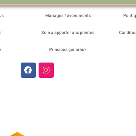
us
Mariages / évenements
Politi
r
Soin à apporter aux plantes
Conditio
r
Principes généraux