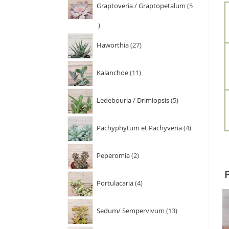
Graptoveria / Graptopetalum
5
Haworthia
27
Kalanchoe
11
Ledebouria / Drimiopsis
5
Pachyphytum et Pachyveria
4
Peperomia
2
Portulacaria
4
Sedum/ Sempervivum
13