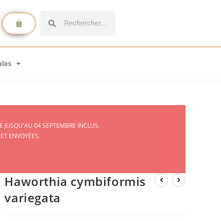
ales
 JUSQU'AU 04 SEPTEMBRE INCLUS.
 ET ENVOYÉES.
Haworthia cymbiformis
variegata