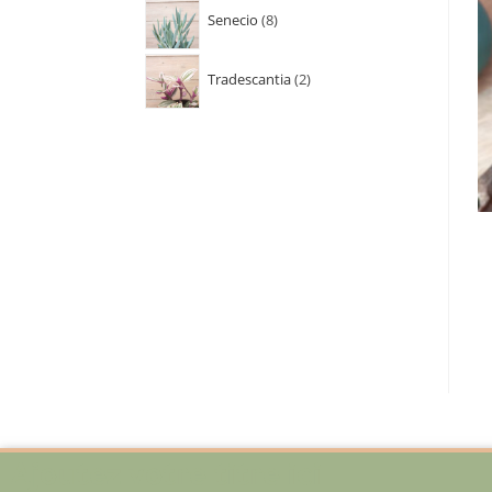
Senecio
8
Tradescantia
2
Ajoutez votre titre ici