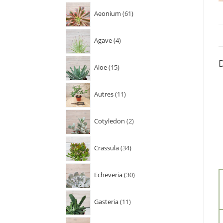
Aeonium
61
Agave
4
D
Aloe
15
Autres
11
Cotyledon
2
Crassula
34
Echeveria
30
Gasteria
11