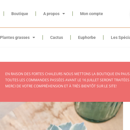
Boutique
A propos
Mon compte
Plantes grasses
Cactus
Euphorbe
Les Spéci
EN RAISON DES FORTES CHALEURS NOUS METTONS LA BOUTIQUE EN PAUSE
TOUTES LES COMMANDES PASSÉES AVANT LE 16 JUILLET SERONT TRAITÉES
MERCI DE VOTRE COMPRÉHENSION ET À TRÈS BIENTÔT SUR LE SITE!