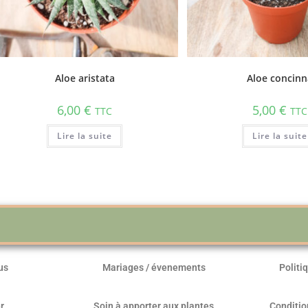
Aloe aristata
Aloe concin
6,00
€
5,00
€
TTC
TTC
Lire la suite
Lire la suite
us
Mariages / évenements
Politi
r
Soin à apporter aux plantes
Conditio