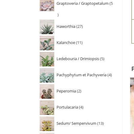
Graptoveria / Graptopetalum
5
Haworthia
27
Kalanchoe
11
Ledebouria / Drimiopsis
5
Pachyphytum et Pachyveria
4
Peperomia
2
Portulacaria
4
Sedum/ Sempervivum
13