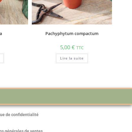
na
Pachyphytum compactum
5,00
€
TTC
Lire la suite
que de confidentialité
ns générales de ventes