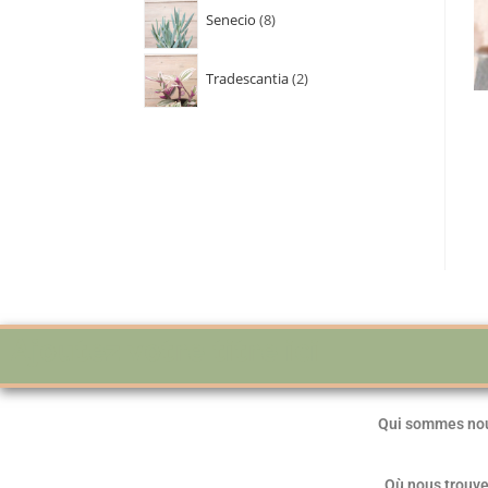
Senecio
8
Tradescantia
2
Ajoutez votre titre ici
Qui sommes no
Où nous trouve