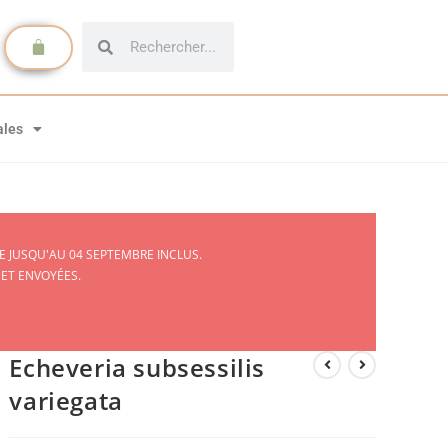
ales
 JUSQU'AU 04 SEPTEMBRE INCLUS.
 ET ENVOYÉES.
Echeveria subsessilis
variegata