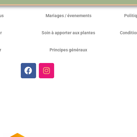
us
Mariages / évenements
Politi
r
Soin à apporter aux plantes
Conditio
r
Principes généraux