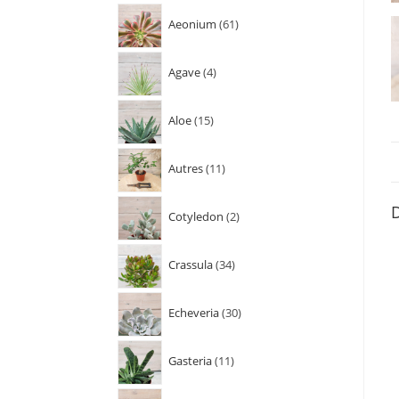
Aeonium
61
Agave
4
Aloe
15
Autres
11
D
Cotyledon
2
Crassula
34
Echeveria
30
Gasteria
11