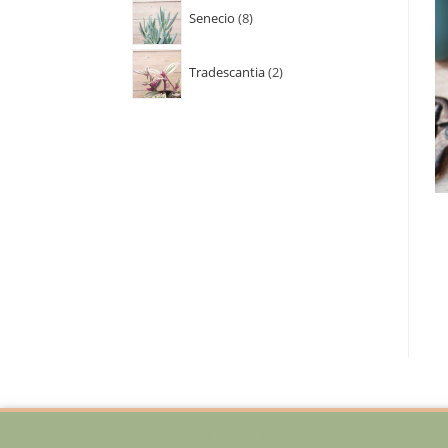
Senecio
8
Tradescantia
2
Ajoutez votre titre ici