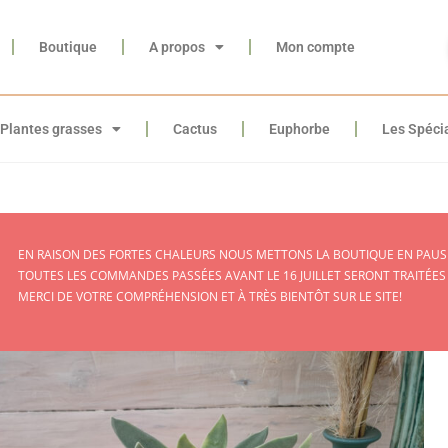
Boutique
A propos
Mon compte
Plantes grasses
Cactus
Euphorbe
Les Spéci
EN RAISON DES FORTES CHALEURS NOUS METTONS LA BOUTIQUE EN PAUSE
TOUTES LES COMMANDES PASSÉES AVANT LE 16 JUILLET SERONT TRAITÉES
MERCI DE VOTRE COMPRÉHENSION ET À TRÈS BIENTÔT SUR LE SITE!