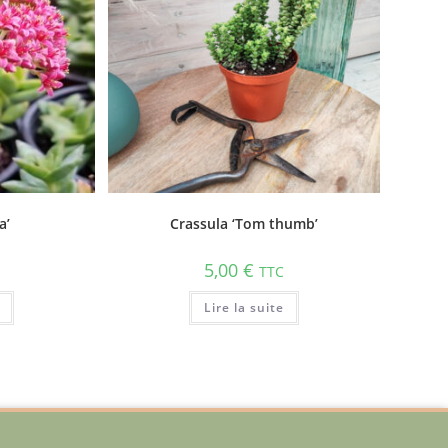
a’
Crassula ‘Tom thumb’
5,00
€
TTC
Lire la suite