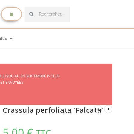
ales
 JUSQU'AU 04 SEPTEMBRE INCLUS.
 ET ENVOYÉES.
Crassula perfoliata ‘Falcata’
5,00
€
TTC