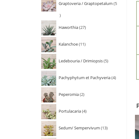
Graptoveria / Graptopetalum
5
Haworthia
27
Kalanchoe
11
Ledebouria / Drimiopsis
5
Pachyphytum et Pachyveria
4
Peperomia
2
Portulacaria
4
Sedum/ Sempervivum
13