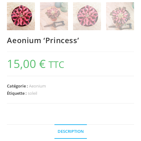
Aeonium ‘Princess’
15,00
€
TTC
Catégorie :
Aeonium
Étiquette :
soleil
DESCRIPTION