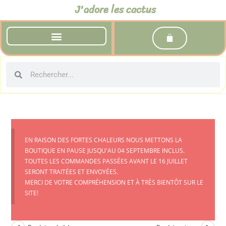
J'adore les cactus
EN RAISON DES FORTES CHALEURS NOUS METTONS LA
BOUTIQUE EN PAUSE JUSQU'AU 04 SEPTEMBRE INCLUS.
TOUTES LES COMMANDES PASSÉES AVANT LE 16 JUILLET
SERONT TRAITÉES ET ENVOYÉES.
MERCI DE VOTRE COMPRÉHENSION ET À TRÈS BIENTÔT SUR LE
SITE!