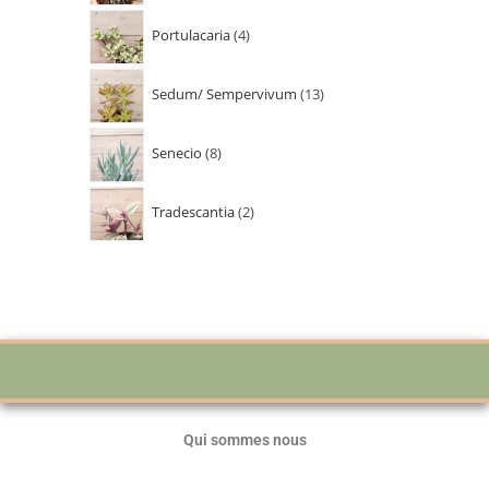
Portulacaria
4
Sedum/ Sempervivum
13
Senecio
8
Tradescantia
2
Ajoutez votre titre ici
Qui sommes nous